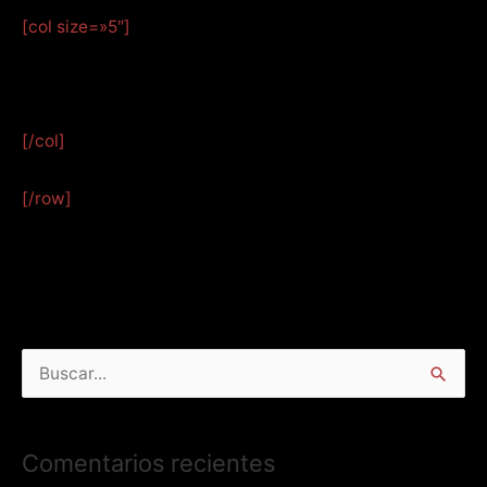
[col size=»5″]
[/col]
[/row]
B
u
s
Comentarios recientes
c