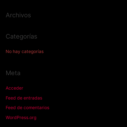
a
Archivos
r
p
o
Categorías
r
:
No hay categorías
Meta
Acceder
Feed de entradas
Feed de comentarios
WordPress.org