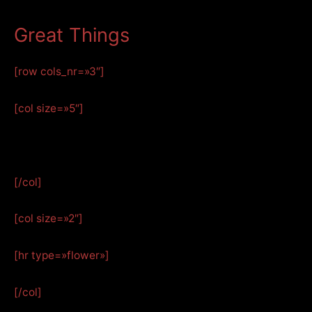
Great Things
[row cols_nr=»3″]
[col size=»5″]
[/col]
[col size=»2″]
[hr type=»flower»]
[/col]